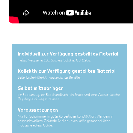
Individuell zur Verfügung gestelltes Material
Helm, Neoprenanzug, Socken, Schuhe, Gurtzeug.
Kollektiv zur Verfügung gestelltes Material
Seile, Erste-Hilfe-Kit, wasserdichter Behälter.
Selbst mitzubringen
Ein Badeanzug, ein Badehandtuch, ein Snack und eine Wasserflasche
(für den Rückweg zur Basis).
Voraussetzungen
Nur für Schwimmer in guter körperlicher Konstitution. Wandern in
anspruchsvollem Gelände. Meldet eventuelle gesundheitliche
Probleme eurem Guide.