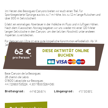
Im Herzen des Besorgues-Canyons bieten wir euch einen Trail für
Sportbegeisterte (Sprünge aus bis zu 7 m Höhe, bis zu 12 m lange Rutschen und
über 300 m Seilrutschen).
Erlebt ein einmaliges Abenteuer in der Ardèche im Fluss und in luftigen Höhen.
Nach dem klassischen Abstieg begeben wir uns wieder mit einer 120 Meter
langen Seilrutsche in den Canyon, um den letzten Abschnitt unter anderen
Aspekten zu entdecken.
Für Aerocanyon Ultra ist eine gute körperliche Konstitution erforderlich. Ab 14
Jahre.
62 €
DIESE AKTIVITÄT ONLINE
BUCHEN
*
pro Person
Wo findet diese Aktivität statt ?
Base Canyon de la Besorgues
28 chemin de Labro
07600 Labastide sur Besorgues
44.7239337535224, 4.307783315264061
Breitengrad :
Längengrad :
44°45'26.61"N
4°17'30.93"E