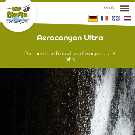
MENÜ
DIE CANYON-BASIS
Aerocanyon Ultra
AKTIVITÄTEN
Der sportliche Funtrail von Besorgues ab 14
LAGE
Jahre
PREISE UND RESERVIERUNG
KONTAKT