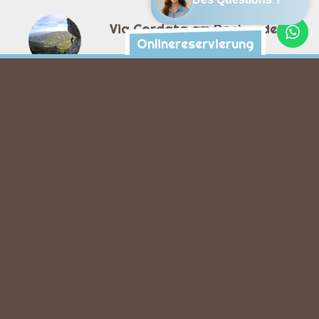
Via Cordata am Rocher de
Onlinereservierung
l'Aigle
Der Weg in den luftigen Höhen über den
Besorgues
Via ferrata am Pont du Diable
Einen halben Tag in den Uferwänden der
Ardèche bei Thueyts ab 12 Jahren
Grand Canyon
Der sportlichste Canyon der Ardèche, für
einen Tag ab 12 Jahren
Klettertour Voie de la
Montagne
Wie wunderschön ist es doch in den Bergen!
Halben tag Aktivität