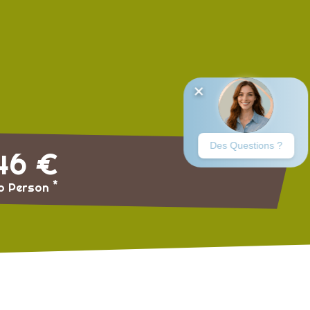
46 €
*
o Person