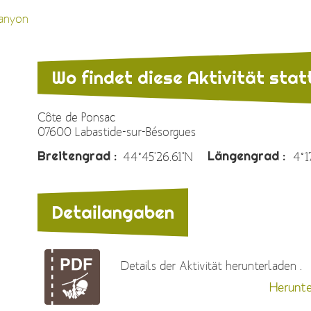
anyon
Wo findet diese Aktivität stat
Côte de Ponsac
07600 Labastide-sur-Bésorgues
Breitengrad :
Längengrad :
44°45'26.61"N
4°1
Detailangaben
Details der Aktivität herunterladen .
Herunte