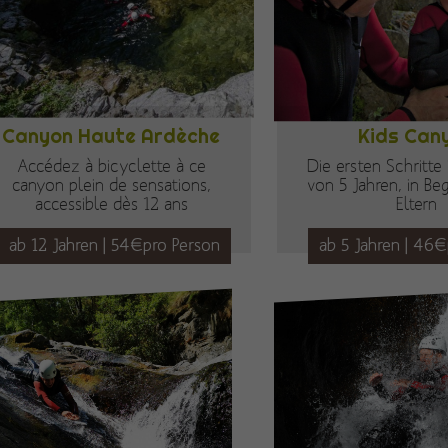
Canyon Haute Ardèche
Kids Can
Accédez à bicyclette à ce
Die ersten Schritt
canyon plein de sensations,
von 5 Jahren, in Beg
accessible dès 12 ans
Eltern
ab 12 Jahren | 54€pro Person
ab 5 Jahren | 46